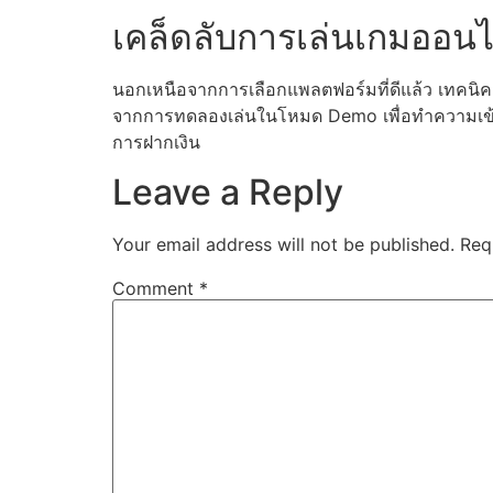
เคล็ดลับการเล่นเกมออนไลน
นอกเหนือจากการเลือกแพลตฟอร์มที่ดีแล้ว เทคนิค
จากการทดลองเล่นในโหมด Demo เพื่อทำความเข้าใจ
การฝากเงิน
Leave a Reply
Your email address will not be published.
Req
Comment
*