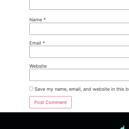
Name
*
Email
*
Website
Save my name, email, and website in this b