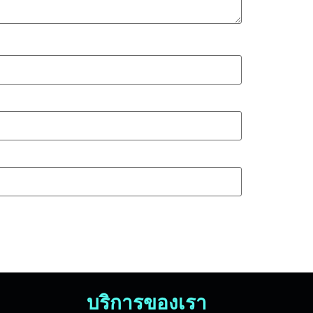
บริการของเรา