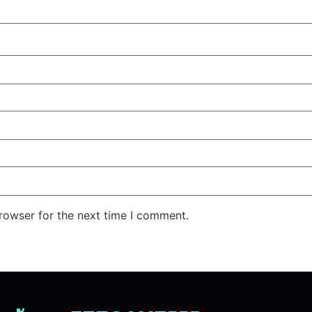
rowser for the next time I comment.