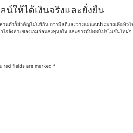
์ให้ได้เงินจริงและยั่งยืน
ส่วนตัวก็สำคัญไม่แพ้กัน การมีสติและวางแผนงบประมาณคือหัวใจ
จังหวะของเกมก่อนลงทุนจริง และควรอัปเดตโปรโมชั่นใหม่ๆ อยู่เ
uired fields are marked
*